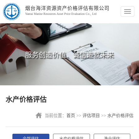
烟台海洋资源资产价格评估有限公司
切
Yantai Marine Resources Asset Price Evaluation Co., Ltd
换
导
航
服务创造价值、诚信造就未来
水产价格评估
当前位置：
首页
>>
评估项目
>>
水产价格评估
全部评估
水产价格评估
渔业评估