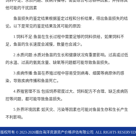
饲料不足、水质问题、疾病传播等。需要综合考虑各种因素，并排除其
他可能的干扰因素
鱼苗损失的鉴定结果根据鉴定过程和分析结果，得出鱼苗损失的结
论。以下是常见的鉴定结果及其可能的原因:
1.饲料不足:鱼苗在生长过程中需要足够的饲料供给，如果饲料不
足，鱼苗的生长速度会减慢，数量也会减少。
2.水质问题:水质对鱼苗的生长和健康状况有重要影响。过高或过低
的水温、过高的氨氮含量、缺氧等问题都可能导致鱼苗损失。
3.疾病传播:鱼苗在养殖过程中容易受到病毒、细菌等病原体的感
染，导致疾病传播和鱼苗死亡。
4.养殖管理不当:包括饲养密度过大、饲料配方不合理、缺乏疾病防
控等问题，都可能导致鱼苗损失。
5.外界环境因素:如天灾、污染等因素也可能对鱼苗生存和生长产生
不利影响。
版权所有 © 2023-2026烟台海洋资源资产价格评估有限公司
. ALL RIGHTS RESERVED