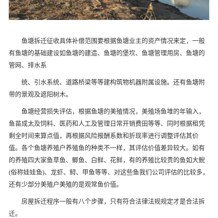
鱼塘拆迁征收具体补偿范围要根据鱼塘业主的资产情况来定，一般
有鱼塘的基础建设如鱼塘的建造、鱼塘的堡坎、鱼塘管理用房、鱼塘的
管网、排水系
统、引水系统、道路桥梁等等建构筑物机器附属设施。还有鱼塘附
带的景观及遮阳树木。
鱼塘经营损失评估，根据鱼塘的美殖情况，美殖场鱼堆的年输入，
鱼苗成太及饲料、医药和人工及管理日常开销费田等等、同时根据租凭
剩全时间来算点值，再根据风险报酬系数和折现率进行调整评估其价
值。各个鱼塘养殖户养殖鱼的种类不一样，其评估价值差异较大。如有
的养殖四大家鱼草鱼、鲫鱼、白鲜、花鲜，有的养殖比较贵的鱼如大鲵
(俗称娃娃鱼)、龙虾、鲟、甲鱼等等、对这些鱼我们公司评估的比较多，
还有少部分美殖户美殖的是观常鱼价值。
房屋拆迁程序一般有八个步骤，只有符合法律法规规定才是合法拆
迁。