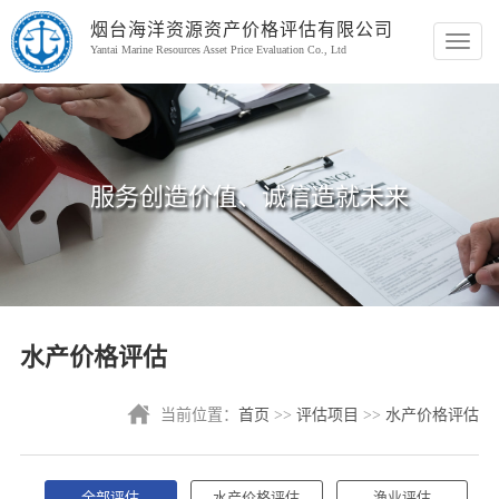
烟台海洋资源资产价格评估有限公司
切
Yantai Marine Resources Asset Price Evaluation Co., Ltd
换
导
航
服务创造价值、诚信造就未来
水产价格评估
当前位置：
首页
>>
评估项目
>>
水产价格评估
全部评估
水产价格评估
渔业评估