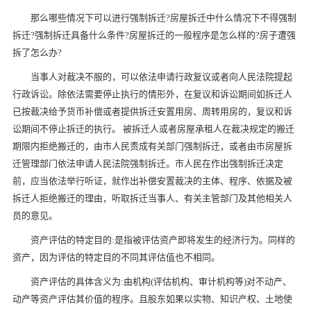
那么哪些情况下可以进行强制拆迁?房屋拆迁中什么情况下不得强制
拆迁?强制拆迁具备什么条件?房屋拆迁的一般程序是怎么样的?房子遭强
拆了怎么办?
当事人对裁决不服的，可以依法申请行政复议或者向人民法院提起
行政诉讼。除依法需要停止执行的情形外，在复议和诉讼期间如拆迁人
已按裁决给予货币补偿或者提供拆迁安置用房、周转用房的，复议和诉
讼期间不停止拆迁的执行。 被拆迁人或者房屋承租人在裁决规定的搬迁
期限内拒绝搬迁的，由市人民责成有关部门强制拆迁，或者由市房屋拆
迁管理部门依法申请人民法院强制拆迁。市人民在作出强制拆迁决定
前，应当依法举行听证，就作出补偿安置裁决的主体、程序、依据及被
拆迁人拒绝搬迁的理由，听取拆迁当事人、有关主管部门及其他相关人
员的意见。
资产评估的特定目的:是指被评估资产即将发生的经济行为。同样的
资产，因为评估的特定目的不同其评估值也不相同。
资产评估的具体含义为:由机构(评估机构、审计机构等)对不动产、
动产等资产评估其价值的程序。且股东如果以实物、知识产权、土地使